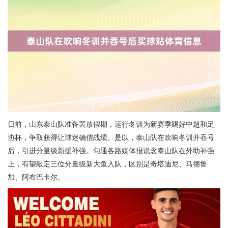
日前，山东泰山队准备罢放假期，运行冬训为新赛季踢好中超和足
协杯，争取获得让球迷确信战绩。是以，泰山队在吹响冬训并吞号
后，引进分量级新援补强。勾通各路媒体报说念泰山队在外助补强
上，有望敲定三位分量级新大鱼入队，区别是奇塔迪尼、马德鲁
加、阿布巴卡尔。