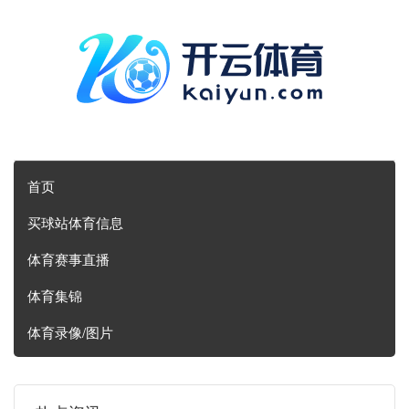
首页
买球站体育信息
体育赛事直播
体育集锦
体育录像/图片