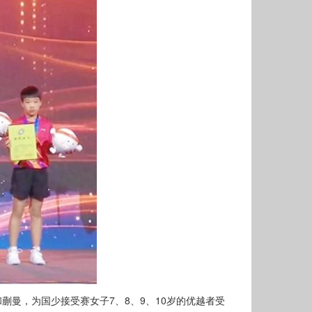
曼，为国少接受赛女子7、8、9、10岁的优越者受