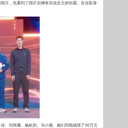
的我方，也看到了国乒后继有东说念主的但愿。在合影身
佳、刘炜珊、杨屹韵、马小惠。她们同期成绩了30万元