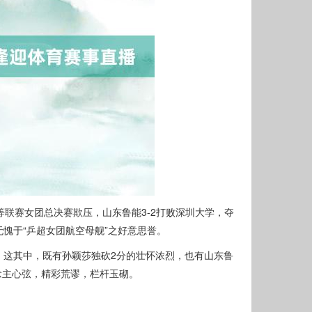
部超等联赛女团总决赛欺压，山东鲁能3-2打败深圳大学，夺
愧于“乒超女团航空母舰”之好意思誉。
。这其中，既有孙颖莎独砍2分的壮怀浓烈，也有山东鲁
念主心弦，精彩荒谬，栏杆玉砌。