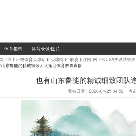
体育集锦
体育录像/图片
网✅线上正规体育买球站-bt买球网-F1联赛下注网-网上欧CBA买球站
也有山东鲁能的精诚细致团队逢迎体育赛事直播
也有山东鲁能的精诚细致团队
发布日期：2026-04-25 04:52 