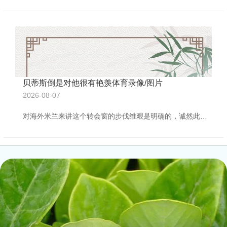
贝蒂斯倒是对他很有艳羡体育录像/图片
2026-08-07
对海外米兰来讲这个转会窗的步伐维艰是明确的，诚然此前他们拿到了东家橡树成本批准的4000万注资，算是给大佬的马洛塔制造契机。但是这点成本简直是很难在转会窗口激发任何浪花的，哪怕是买个卢克曼到俱乐部都不够体育录像/图片，更别说其他“高档选手”了。 但是新主帅皆沃对俱乐部威望的需若是蹙迫的，国米上赛季输给了巴黎、那不勒斯的威望问题亦然明显的，如果不修补，那么新赛季会跟畴前没啥辞别，这可不是他们思象中的形式。就此，马洛塔只若是致力卖出队伍队员，来独力新生。其中，中场的更替是相对重心的区域。 此前，阿