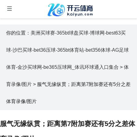
你的位置：
美洲买球赛-365bt球盘买球-博球网-best63买
球-沙巴买球-bet36压球-365bt体育站-bet356体球-AG足球
体育-金沙买球网-be365压球网_体讯环球通入口集合
>
体
育录像/图片
> 服气无缘纵贯；距离第7附加赛还有5分之差
体育录像/图片
服气无缘纵贯；距离第7附加赛还有5分之差体