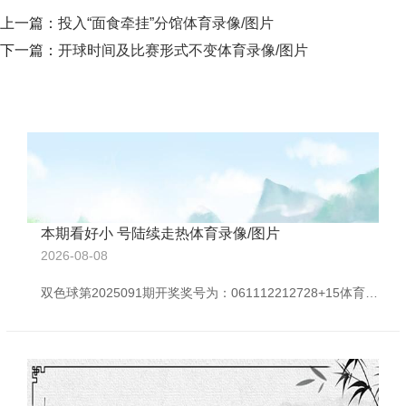
上一篇：
投入“面食牵挂”分馆体育录像/图片
下一篇：
开球时间及比赛形式不变体育录像/图片
本期看好小 号陆续走热体育录像/图片
2026-08-08
双色球第2025091期开奖奖号为：061112212728+15体育录像/图片，红球奇偶比为3:3，大小比为3:3，三区比为2:2:2。 双色球第2025073期-第2025090期(6周)红球频次统计： 低频号码(出现0-1次的红球)：010513222325262931 中频号码(出现2-4次的红球)：0203040709111216171819202427283032 高频号码(出现5次及5次以上的红球)：06081014152133 双色球第2025073期-第2025090期(6周