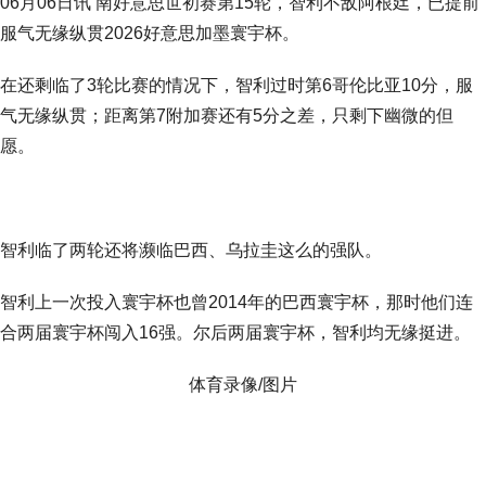
06月06日讯 南好意思世初赛第15轮，智利不敌阿根廷，已提前
服气无缘纵贯2026好意思加墨寰宇杯。
在还剩临了3轮比赛的情况下，智利过时第6哥伦比亚10分，服
气无缘纵贯；距离第7附加赛还有5分之差，只剩下幽微的但
愿。
智利临了两轮还将濒临巴西、乌拉圭这么的强队。
智利上一次投入寰宇杯也曾2014年的巴西寰宇杯，那时他们连
合两届寰宇杯闯入16强。尔后两届寰宇杯，智利均无缘挺进。
体育录像/图片