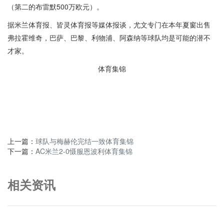
（第二的布雷默500万欧元）。
据米兰体育报、皆灵体育报等媒体报谈，尤文专门在本年夏窗出售
弗拉霍维奇，巴萨、巴黎、利物浦、阿森纳等球队均是可能的潜不
才家。
体育集锦
上一篇：
球队与梅赫伦完结一致体育集锦
下一篇：
AC米兰2-0慑服恩波利体育集锦
相关资讯