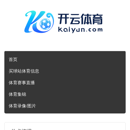
首页
买球站体育信息
体育赛事直播
体育集锦
体育录像/图片