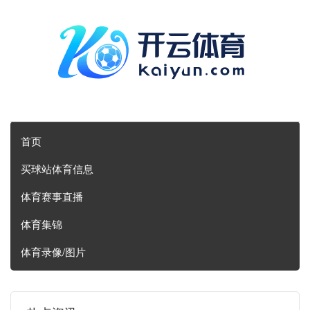
首页
买球站体育信息
体育赛事直播
体育集锦
体育录像/图片