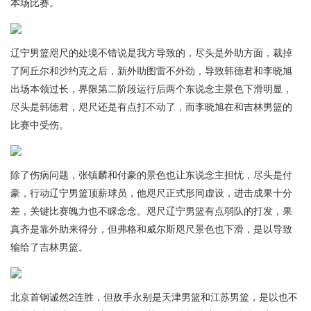
本场比赛。
辽宁男篮咫尺的处境不错说是我方导致的，尽头是外助方面，裁掉
了阿丘尔和沙约克之后，新外助图雷不外劲，导致韩德君和李晓旭
出场本领过长，界限第二阶段运行后两个东说念主景色下滑明显，
尽头是韩德君，咫尺还是有点打不动了，而李晓旭在和吉林男篮的
比赛中受伤。
除了伤病问题，张镇麟和付豪的景色也让东说念主担忧，尽头是付
豪，行动辽宁男篮顶薪球员，他咫尺正式形同虚设，进击成果十分
差，关键比赛魄力也不睬念念。咫尺辽宁男篮有点弱队的打发，果
真齐是靠外助来得分，但弗格和威尔斯咫尺景色也下滑，是以导致
输给了吉林男篮。
北京首钢诚然2连胜，但敌手永别是天津男篮和江苏男篮，是以也不