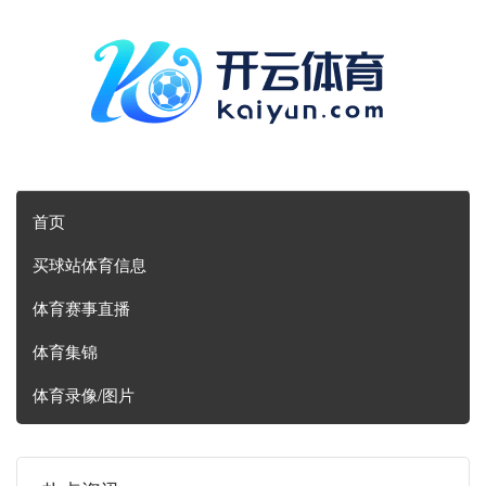
首页
买球站体育信息
体育赛事直播
体育集锦
体育录像/图片