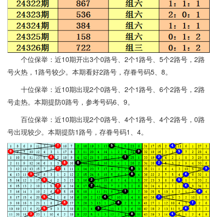
个位保举：近10期开出3个0路号、2个1路号、5个2路号，2路
号火热，1路号较少。本期看好2路号，存眷号码5、8。
十位保举：近10期出现2个0路号、2个1路号、6个2路号，2路
号走热。本期提防0路号，参考号码6、9。
百位保举：近10期出现2个0路号、4个1路号、4个2路号，0路
号出现较少。本期提防1路号，存眷号码1、4。